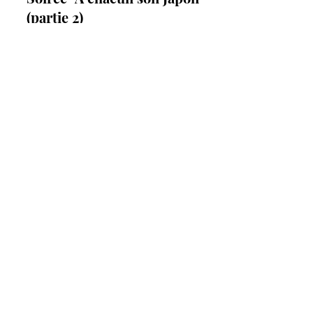
Soirée "À chacun son Japon"
(partie 2)
Vous avez apprécié la première
soirée "À chacun son Japon" du 28
mai ? Découvrez les voyages au
Japon raconté par nos adhérents lors
de la prochaine soirée le jeudi 2 juillet
à 18h au restaurant Téo Japon.
Une question ?
Un projet ?
Prénom
Nom