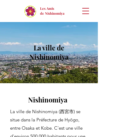
Les Amis
de Nishinomiya
La ville de
Nishinomiya
Nishinomiya
La ville de Nishinomiya (西宮市) se
situe dans la Préfecture de Hyōgo,
entre Osaka et Kobe. C'est une ville
d'environ 500 000 habitants pour une