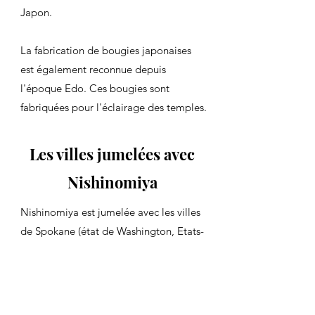
Japon.
La fabrication de bougies japonaises
est également reconnue depuis
l'époque Edo. Ces bougies sont
fabriquées pour l'éclairage des temples.
Les villes jumelées avec
Nishinomiya
Nishinomiya est jumelée avec les villes
de Spokane (état de Washington, Etats-
Unis, depuis 1961), Londrina (état de
Parana, Brésil, depuis 1977), Shaoxing
(département de Zhejiang, Chine,
depuis 1985), et la ville d'Agen et le