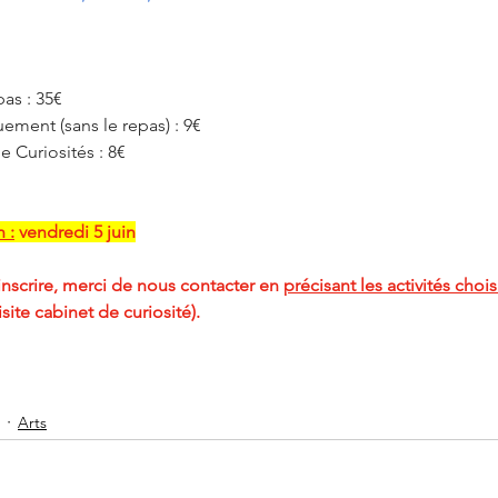
pas : 35€
ement (sans le repas) : 9€
e Curiosités : 8€
 :
 vendredi 5 juin
inscrire, merci de nous contacter en 
précisant les activités chois
isite cabinet de curiosité).
Arts