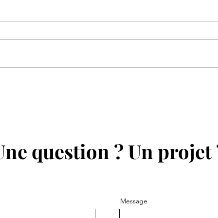
Soirée "À chacun son Japon"
(partie 1)
Une question ? Un projet 
Message