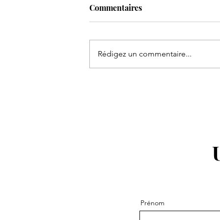
Commentaires
Rédigez un commentaire...
Retour en images sur la
soirée Matsuri au Florida
Prénom