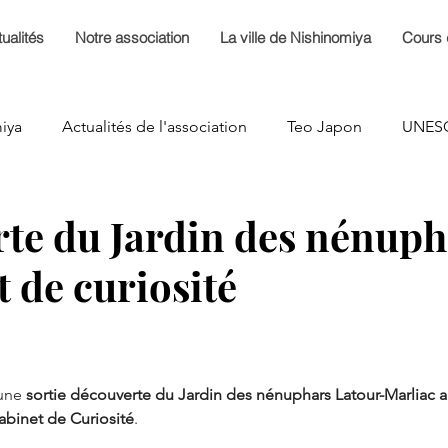
ualités
Notre association
La ville de Nishinomiya
Cours 
iya
Actualités de l'association
Teo Japon
UNES
xposition
Soirées Téo Japon
Assemblée Générale
te du Jardin des nénuph
t de curiosité
une 
sortie découverte du Jardin des nénuphars Latour-Marliac 
Cabinet de Curiosité
.