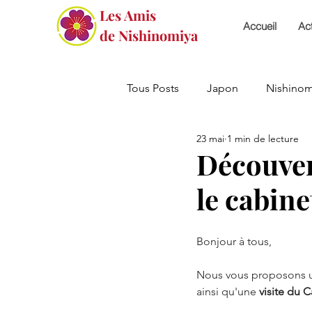
Les Amis
Accueil
Act
de Nishinomiya
Tous Posts
Japon
Nishinom
23 mai
1 min de lecture
PVT
Alliance Japon
E
Découver
le cabine
Matsuri
Bonjour à tous,
Nous vous proposons 
ainsi qu'une 
visite du 