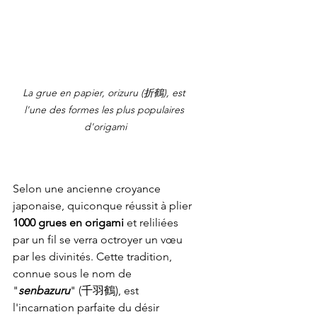
La grue en papier, orizuru (折鶴), est 
l'une des formes les plus populaires 
d'origami
Selon une ancienne croyance 
japonaise, quiconque réussit à plier 
1000 grues en origami
 et reliliées 
par un fil se verra octroyer un vœu 
par les divinités. Cette tradition, 
connue sous le nom de 
"
senbazuru
" (
千羽鶴)
, est 
l'incarnation parfaite du désir 