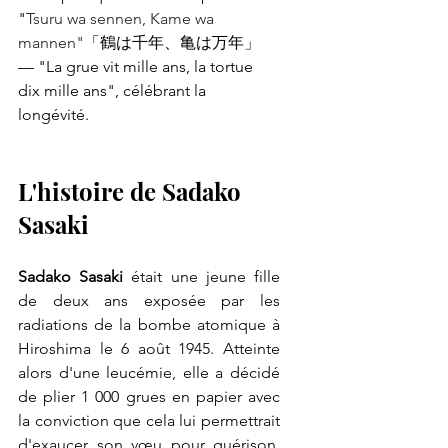
"
Tsuru wa sennen, Kame wa 
mannen"
「鶴は千年、亀は万年」 
— "La grue vit mille ans, la tortue 
dix mille ans", célébrant la 
longévité.
L'histoire de Sadako 
Sasaki
Sadako Sasaki
 était une jeune fille 
de deux ans exposée par les 
radiations de la 
bombe atomique à 
Hiroshima le 6 août 1945. Atteinte 
alors d'une leucémie, elle a décidé 
de plier 1 000 grues en papier avec 
la conviction que cela lui permettrait 
d'exaucer son vœu pour guérison. 