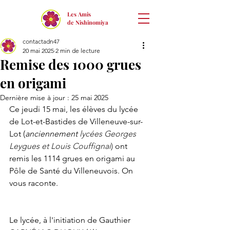
Les Amis
de Nishinomiya
contactadn47
20 mai 2025
2 min de lecture
Remise des 1000 grues
en origami
Dernière mise à jour :
25 mai 2025
Ce jeudi 15 mai, les élèves du lycée 
de Lot-et-Bastides de Villeneuve-sur-
Lot (
anciennement 
lycées Georges 
Leygues et Louis Couffignal
)
 ont 
remis les 1114 grues en origami au 
Pôle de Santé du Villeneuvois. On 
vous raconte.
Le lycée, à l'initiation de Gauthier 